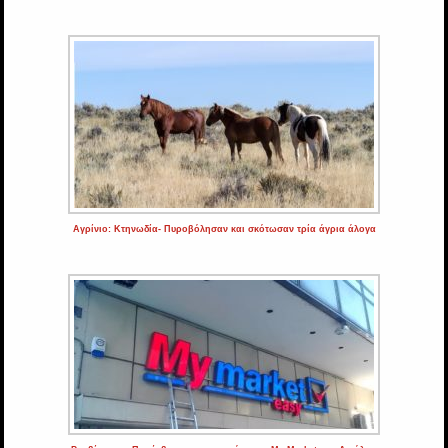
Αγρίνιο: Κτηνωδία- Πυροβόλησαν και σκότωσαν τρία άγρια άλογα