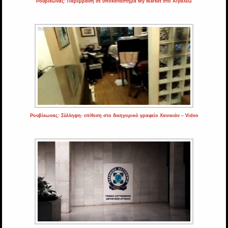
Ρουβίκωνας: Παρέμβαση σε υποκατάστημα My Market στο Αιγάλεω
Ρουβίκωνας: Σύλληψη- επίθεση στο δικηγορικό γραφείο Χανικιάν – Video