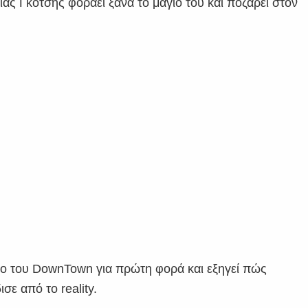
λίας Γκότσης φοράει ξανά το μαγιό του και ποζάρει στον
λλο του DownTown για πρώτη φορά και εξηγεί πώς
σε από το reality.