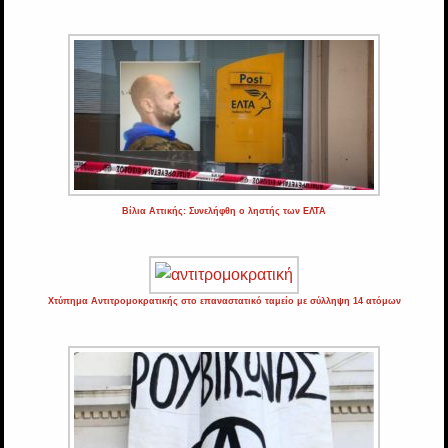
Βίλια Αττικής: Συνελήφθη ο ληστής των ΕΛΤΑ
Χτύπημα Αντιτρομοκρατικής στο επαναστατικό ταμείο με σύλληψη 14 ατόμων