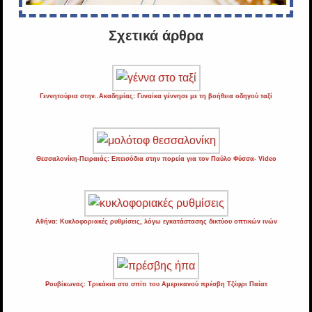
Σχετικά άρθρα
Γεννητούρια στην..Ακαδημίας: Γυναίκα γέννησε με τη βοήθεια οδηγού ταξί
Θεσσαλονίκη-Πειραιάς: Επεισόδια στην πορεία για τον Παύλο Φύσσα- Video
Αθήνα: Κυκλοφοριακές ρυθμίσεις, λόγω εγκατάστασης δικτύου οπτικών ινών
Ρουβίκωνας: Τρικάκια στο σπίτι του Αμερικανού πρέσβη Τζέφρι Παίατ