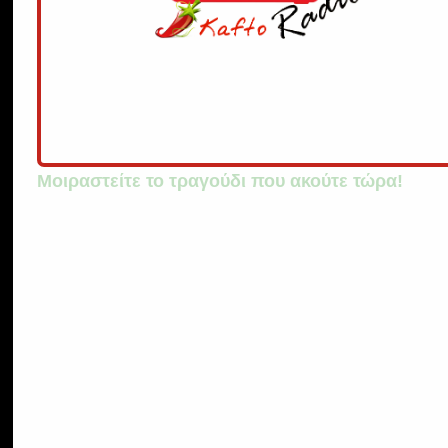
Μοιραστείτε το τραγούδι που ακούτε τώρα!