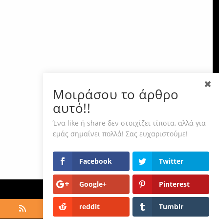
Μοιράσου το άρθρο
αυτό!!
Ένα like ή share δεν στοιχίζει τίποτα, αλλά για
εμάς σημαίνει πολλά! Σας ευχαριστούμε!
Facebook
Twitter
Google+
Pinterest
reddit
Tumblr