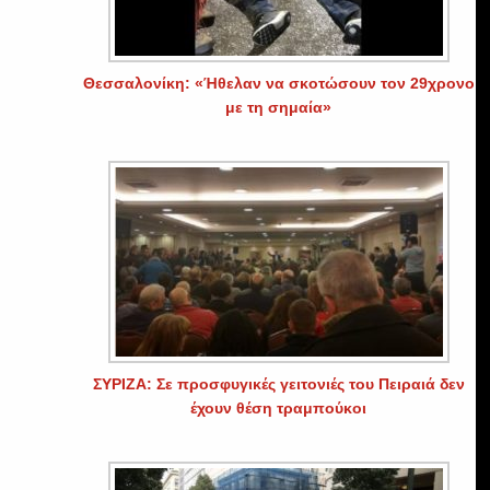
Θεσσαλονίκη: «Ήθελαν να σκοτώσουν τον 29χρονο
με τη σημαία»
ΣΥΡΙΖΑ: Σε προσφυγικές γειτονιές του Πειραιά δεν
έχουν θέση τραμπούκοι