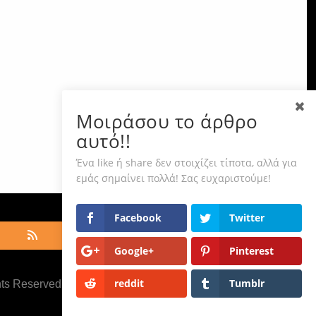
Μοιράσου το άρθρο
αυτό!!
Ένα like ή share δεν στοιχίζει τίποτα, αλλά για
εμάς σημαίνει πολλά! Σας ευχαριστούμε!
Facebook
Twitter
Google+
Pinterest
reddit
Tumblr
hts Reserved ·