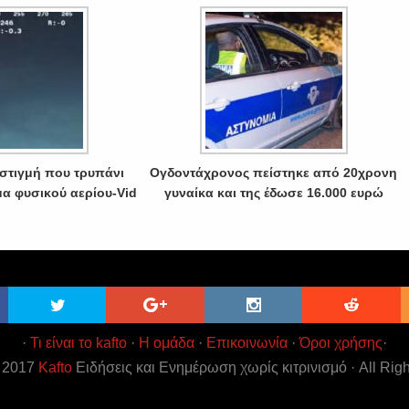
 στιγμή που τρυπάνι
Ογδοντάχρονος πείστηκε από 20χρονη
μα φυσικού αερίου-Vid
γυναίκα και της έδωσε 16.000 ευρώ
·
Τι είναι το kafto
·
Η ομάδα
·
Επικοινωνία
·
Όροι χρήσης
·
t 2017
Kafto
Ειδήσεις και Ενημέρωση χωρίς κιτρινισμό · All Rig