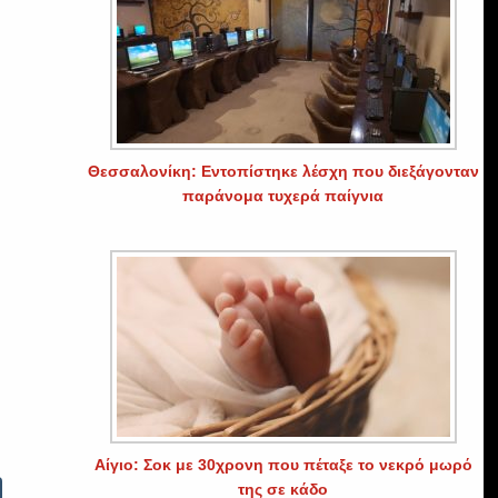
Θεσσαλονίκη: Εντοπίστηκε λέσχη που διεξάγονταν
παράνομα τυχερά παίγνια
Αίγιο: Σοκ με 30χρονη που πέταξε το νεκρό μωρό
της σε κάδο