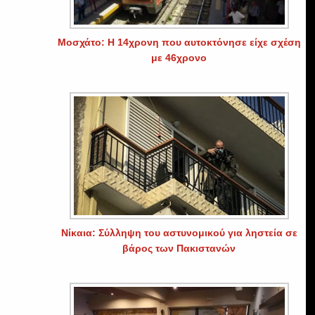
Μοσχάτο: Η 14χρονη που αυτοκτόνησε είχε σχέση
με 46χρονο
Νίκαια: Σύλληψη του αστυνομικού για ληστεία σε
βάρος των Πακιστανών