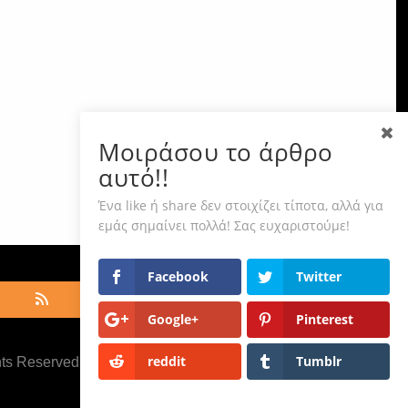
Μοιράσου το άρθρο
αυτό!!
Ένα like ή share δεν στοιχίζει τίποτα, αλλά για
εμάς σημαίνει πολλά! Σας ευχαριστούμε!
Facebook
Twitter
Google+
Pinterest
reddit
Tumblr
hts Reserved ·