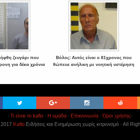
λήφθη ζευγάρι που
Βόλος: Αυτός είναι ο 81χρονος που
ρονη για δέκα χρόνια
θώπευε ανήλικη με νοητική υστέρηση
·
Τι είναι το kafto
·
Η ομάδα
·
Επικοινωνία
·
Όροι χρήσης
·
t 2017
Kafto
Ειδήσεις και Ενημέρωση χωρίς κιτρινισμό · All Rig