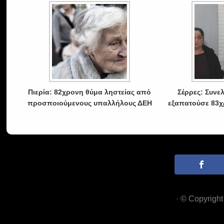
Πιερία: 82χρονη θύμα ληστείας από
Σέρρες: Συνε
προσποιούμενους υπαλλήλους ΔΕΗ
εξαπατούσε 83χ
· © Copyrigh