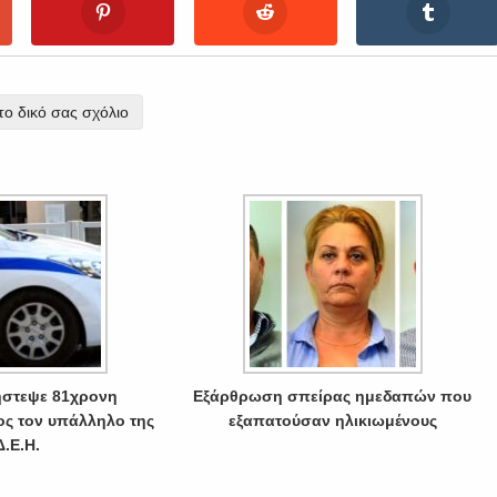
ο δικό σας σχόλιο
Λήστεψε 81χρονη
Εξάρθρωση σπείρας ημεδαπών που
ς τον υπάλληλο της
εξαπατούσαν ηλικιωμένους
Δ.Ε.Η.