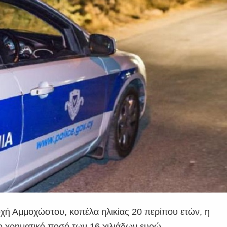
οχή Αμμοχώστου, κοπέλα ηλικίας 20 περίπου ετών, η
το χρηματικό ποσό των 16 χιλιάδων ευρώ.