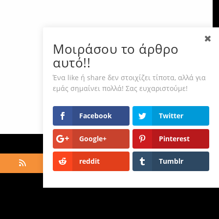
Μοιράσου το άρθρο
αυτό!!
Ένα like ή share δεν στοιχίζει τίποτα, αλλά για
εμάς σημαίνει πολλά! Σας ευχαριστούμε!
Facebook
Twitter
Google+
Pinterest
reddit
Tumblr
hts Reserved ·