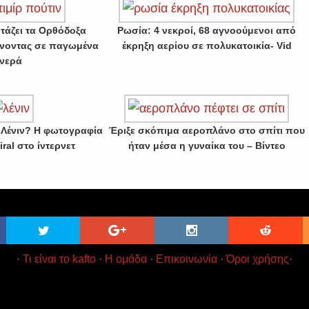
ρτάζει τα Ορθόδοξα
Ρωσία: 4 νεκροί, 68 αγνοούμενοι από
νοντας σε παγωμένα
έκρηξη αερίου σε πολυκατοικία- Vid
νερά
ο Λένιν? Η φωτογραφία
Έριξε σκόπιμα αεροπλάνο στο σπίτι που
iral στο ίντερνετ
ήταν μέσα η γυναίκα του – Βίντεο
·
Τι είναι το kafto
·
Η ομάδα
·
Επικοινωνία
·
Όροι χρήσης
·
t 2017
Kafto
Ειδήσεις και Ενημέρωση χωρίς κιτρινισμό · All Rig