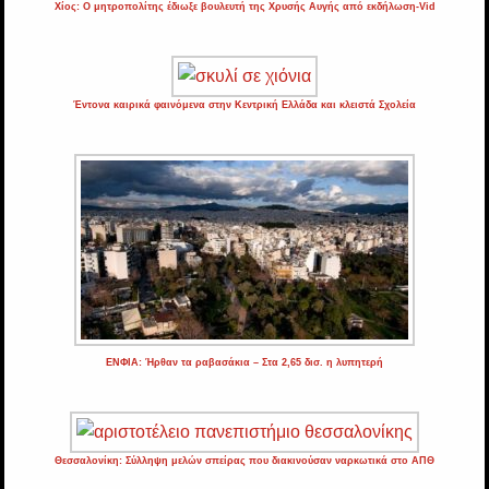
Χίος: Ο μητροπολίτης έδιωξε βουλευτή της Χρυσής Αυγής από εκδήλωση-Vid
Έντονα καιρικά φαινόμενα στην Κεντρική Ελλάδα και κλειστά Σχολεία
ΕΝΦΙΑ: Ήρθαν τα ραβασάκια – Στα 2,65 δισ. η λυπητερή
Θεσσαλονίκη: Σύλληψη μελών σπείρας που διακινούσαν ναρκωτικά στο ΑΠΘ