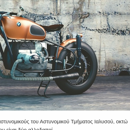
 αστυνομικούς του Αστυνομικού Τμήματος Ιαλυσού, οκτώ
ου είναι δύο αλλοδαποί.