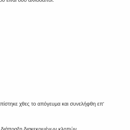
οπίστηκε χθες το απόγευμα και συνελήφθη επ’
α διάπραξη διακεκριμένων κλοπών.