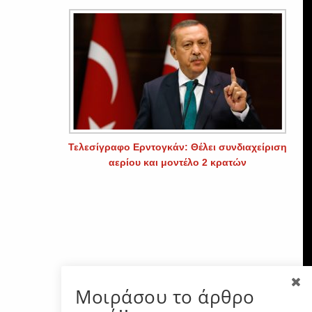
Τελεσίγραφο Ερντογκάν: Θέλει συνδιαχείριση
αερίου και μοντέλο 2 κρατών
Μοιράσου το άρθρο