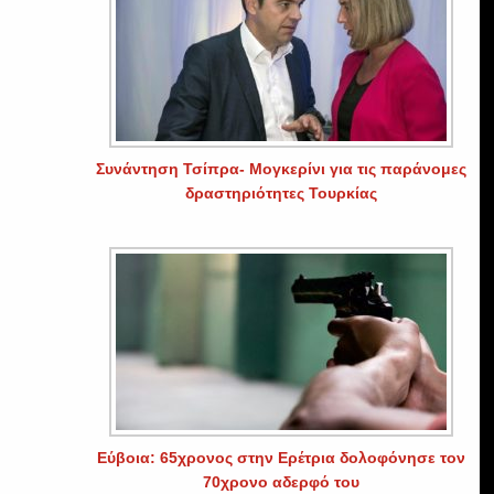
Συνάντηση Τσίπρα- Μογκερίνι για τις παράνομες
δραστηριότητες Τουρκίας
Εύβοια: 65χρονος στην Ερέτρια δολοφόνησε τον
70χρονο αδερφό του