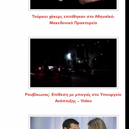
Τούρκοι χάκερς επιτέθηκαν στο Αθηναϊκό-
Μακεδονικό Πρακτορείο
Ρουβίκωνας: Επίθεση με μπογιές στο Υπουργείο
Ανάπτυξης – Video