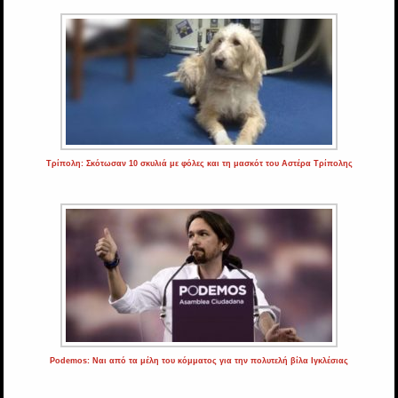
Τρίπολη: Σκότωσαν 10 σκυλιά με φόλες και τη μασκότ του Αστέρα Τρίπολης
Podemos: Ναι από τα μέλη του κόμματος για την πολυτελή βίλα Ιγκλέσιας