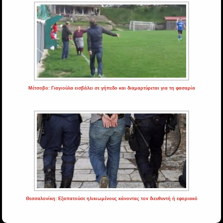
Μέτσοβο: Γιαγιούλα εισβάλει σε γήπεδο και διαμαρτύρεται για τη φασαρία
Θεσσαλονίκη: Εξαπατούσε ηλικιωμένους κάνοντας τον διευθυντή ή εφοριακό