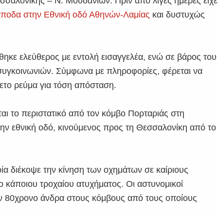
εσσαλονίκης – Ν. Μουδανιών. Πριν από λίγες ημέρες είχε
ποδα στην Εθνική οδό Αθηνών-Λαμίας
και δυστυχώς
ηκε ελεύθερος με εντολή εισαγγελέα, ενώ σε βάρος του
 συγκοινωνιών. Σύμφωνα με πληροφορίες, φέρεται να
θετο ρεύμα για τόση απόσταση.
ται το περιστατικό από τον κόμβο Πορταριάς στη
την εθνική οδό, κινούμενος προς τη Θεσσαλονίκη από το
α διέκοψε την κίνηση των οχημάτων σε καίριους
ο κάποιου τροχαίου ατυχήματος. Οι αστυνομικοί
ν 80χρονο άνδρα στους κόμβους από τους οποίους