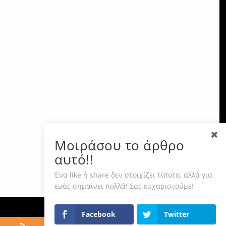
Μοιράσου το άρθρο
αυτό!!
Ένα like ή share δεν στοιχίζει τίποτα, αλλά για
εμάς σημαίνει πολλά! Σας ευχαριστούμε!
Facebook
Twitter