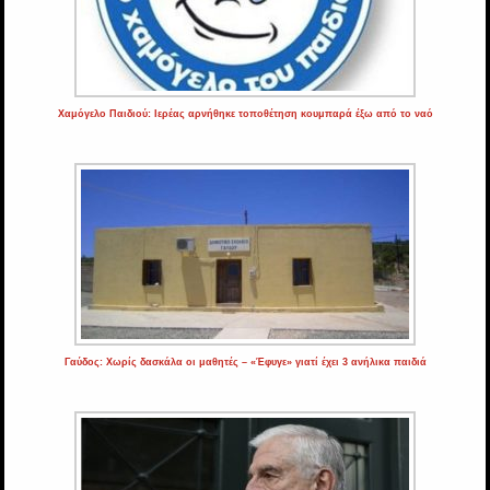
Χαμόγελο Παιδιού: Ιερέας αρνήθηκε τοποθέτηση κουμπαρά έξω από το ναό
Γαύδος: Χωρίς δασκάλα οι μαθητές – «Έφυγε» γιατί έχει 3 ανήλικα παιδιά