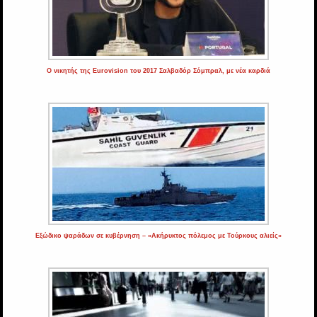
Ο νικητής της Eurovision του 2017 Σαλβαδόρ Σόμπραλ, με νέα καρδιά
Εξώδικο ψαράδων σε κυβέρνηση – «Ακήρυκτος πόλεμος με Τούρκους αλιείς»