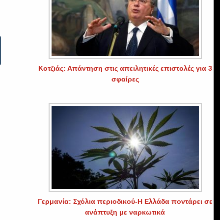
Κοτζιάς: Απάντηση στις απειλητικές επιστολές για 3
σφαίρες
Γερμανία: Σχόλια περιοδικού-Η Ελλάδα ποντάρει σε
ανάπτυξη με ναρκωτικά