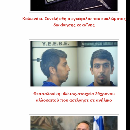
Κολωνάκι: Συνελήφθη ο εγκέφαλος του κυκλώματος
διακίνησης κοκαΐνης
Θεσσαλονίκη: Φώτος-στοιχεία 29χρονου
αλλοδαπού που ασέλγησε σε ανήλικο