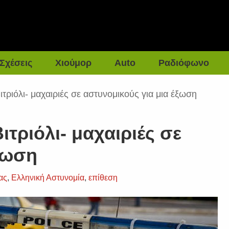
Σχέσεις
Χιούμορ
Auto
Ραδιόφωνο
τριόλι- μαχαιριές σε αστυνομικούς για μια έξωση
τριόλι- μαχαιριές σε
ξωση
ας
,
Ελληνική Αστυνομία
,
επίθεση