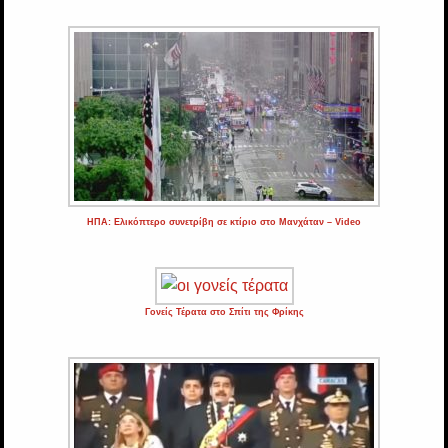
ΗΠΑ: Ελικόπτερο συνετρίβη σε κτίριο στο Μανχάταν – Video
Γονείς Τέρατα στο Σπίτι της Φρίκης