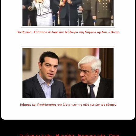
Βενεζουέλα: Απόπειρα δολοφονίας Μαδούρο στη διάρκεια ομιλίας – Βίντεο
Τσίπρας και Παυλόπουλος στη λίστα των πιο σέξυ ηγετών του κόσμου
·
Τι είναι το kafto
·
Η ομάδα
·
Επικοινωνία
·
Όροι