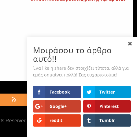
Μοιράσου το άρθρο
αυτό!!
Ένα like ή share δεν στοιχίζει τίποτα, αλλά για
εμάς σημαίνει πολλά! Σας ευχαριστούμε!
Facebook
Twitter
Google+
Pinterest
reddit
Tumblr
hts Reserved ·