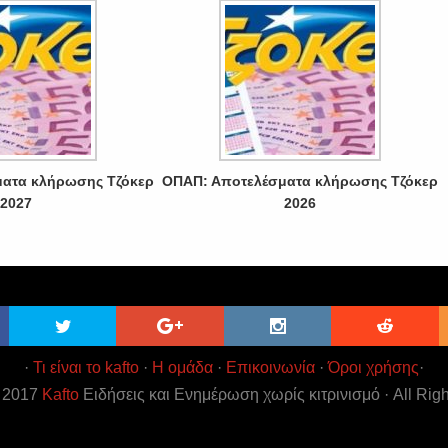
ατα κλήρωσης Τζόκερ
ΟΠΑΠ: Αποτελέσματα κλήρωσης Τζόκερ
2027
2026
·
Τι είναι το kafto
·
Η ομάδα
·
Επικοινωνία
·
Όροι χρήσης
·
t 2017
Kafto
Ειδήσεις και Ενημέρωση χωρίς κιτρινισμό · All Rig