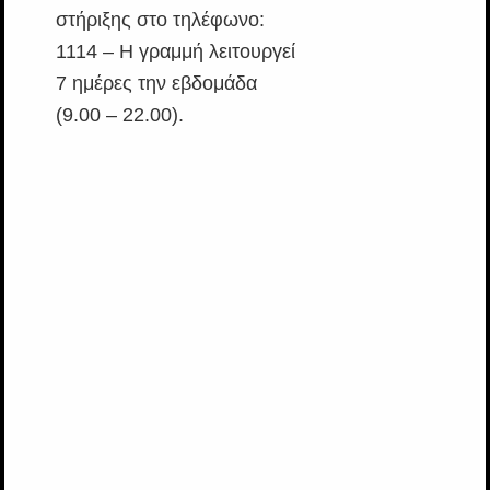
στήριξης στο τηλέφωνο:
1114 – Η γραμμή λειτουργεί
7 ημέρες την εβδομάδα
(9.00 – 22.00).