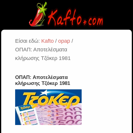
Είσαι εδώ:
Kafto
/
opap
/
ΟΠΑΠ: Αποτελέσματα
κλήρωσης Τζόκερ 1981
ΟΠΑΠ: Αποτελέσματα
κλήρωσης Τζόκερ 1981