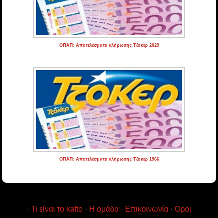
ΟΠΑΠ: Αποτελέσματα κλήρωσης Τζόκερ 2029
ΟΠΑΠ: Αποτελέσματα κλήρωσης Τζόκερ 1966
·
Τι είναι το kafto
·
Η ομάδα
·
Επικοινωνία
·
Όροι