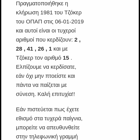
Πραγματοποιήθηκε η
κλήρωση 1981 του Τζόκερ
του ΟΠΑΠ στις 06-01-2019
και αυτοί είναι οι τυχεροί
αριθμοί που κερδίζουν:
2 ,
28 , 41 , 26 , 1
και με
Τζόκερ τον αριθμό
15
.
Ελπίζουμε να κερδίσατε,
εάν όχι μην πτοείστε και
πάντα να παίζεται με
σύνεση. Καλή επιτυχία!!
Εάν πιστεύεται πως έχετε
εθισμό στα τυχερά παίγνια,
μπορείτε να απευθυνθείτε
στην τηλεφωνική γραμμή