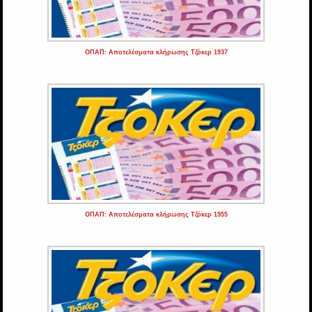
ΟΠΑΠ: Αποτελέσματα κλήρωσης Τζόκερ 1937
ΟΠΑΠ: Αποτελέσματα κλήρωσης Τζόκερ 1955