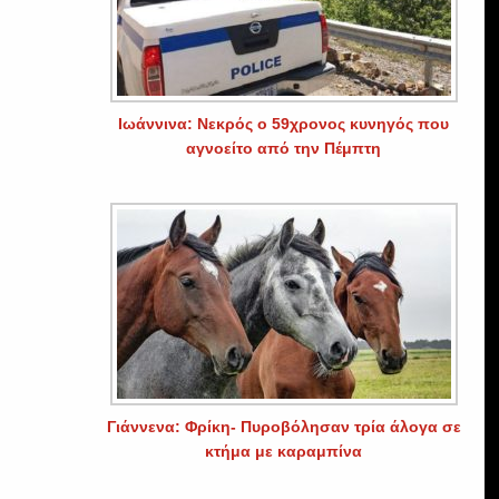
Ιωάννινα: Νεκρός ο 59χρονος κυνηγός που
αγνοείτο από την Πέμπτη
Γιάννενα: Φρίκη- Πυροβόλησαν τρία άλογα σε
κτήμα με καραμπίνα