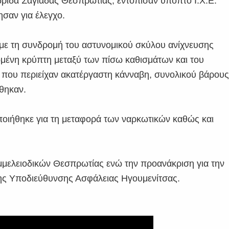
Λωρίδα Σαγιάδας Θεσπρωτίας, εντόπισαν ύποπτο Ι.Χ.Ε.
ησαν για έλεγχο.
με τη συνδρομή του αστυνομικού σκύλου ανίχνευσης
ωμένη κρύπτη μεταξύ των πίσω καθισμάτων και του
 που περιείχαν ακατέργαστη κάνναβη, συνολικού βάρου
έθηκαν.
ποιήθηκε για τη μεταφορά των ναρκωτικών καθώς και
μμελειοδικών Θεσπρωτίας ενώ την προανάκριση για την
ης Υποδιεύθυνσης Ασφάλειας Ηγουμενίτσας.