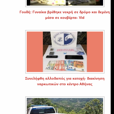
Γουδή: Γυναίκα βρέθηκε νεκρή σε δρόμο και δεμένη
μέσα σε κουβέρτα- Vid
ς
Συνελήφθη αλλοδαπός για κατοχή- διακίνηση
ναρκωτικών στο κέντρο Αθήνας