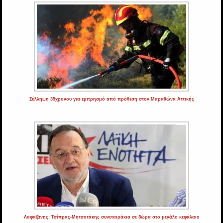
Σύλληψη 35χρονου για εμπρησμό από πρόθεση στον Μαραθώνα Αττικής
Λαφαζάνης: Τσίπρας-Μητσοτάκης συνεταιράκια σε δώρα στο μεγάλο κεφάλαιο