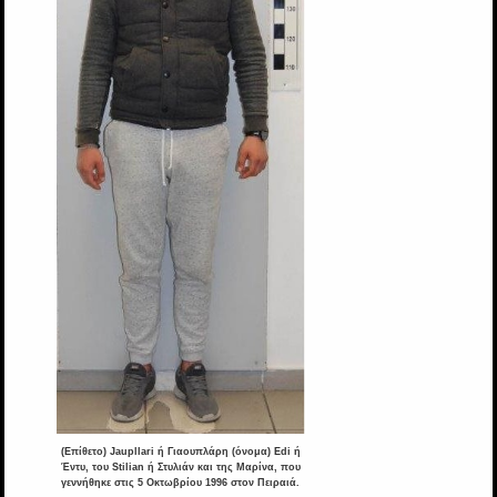
(Επίθετο) Jaupllari ή Γιαουπλάρη (όνομα) Edi ή
Έντυ, του Stilian ή Στυλιάν και της Μαρίνα, που
γεννήθηκε στις 5 Οκτωβρίου 1996 στον Πειραιά.