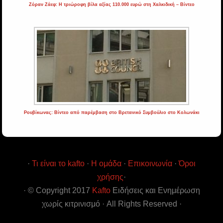
Ζόραν Ζάεφ: Η τριώροφη βίλα αξίας 110.000 ευρώ στη Χαλκιδική – Βίντεο
Ρουβίκωνας: Βίντεο από παρέμβαση στο Βρετανικό Συμβούλιο στο Κολωνάκι
·
Τι είναι το kafto
·
Η ομάδα
·
Επικοινωνία
·
Όροι
χρήσης
·
· © Copyright 2017
Kafto
Ειδήσεις και Ενημέρωση
χωρίς κιτρινισμό · All Rights Reserved ·