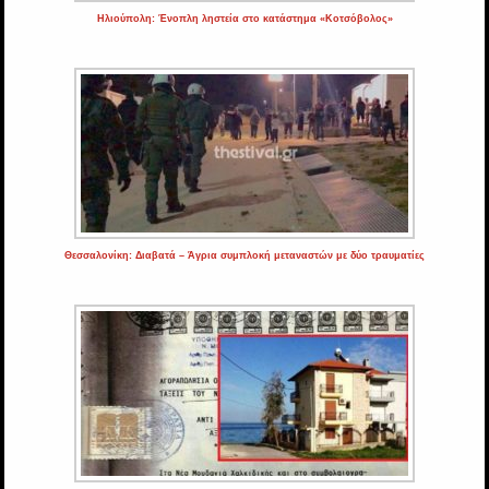
Ηλιούπολη: Ένοπλη ληστεία στο κατάστημα «Κοτσόβολος»
Θεσσαλονίκη: Διαβατά – Άγρια συμπλοκή μεταναστών με δύο τραυματίες