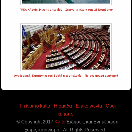
ΠΝΟ: Κήρυξη 24ωρης απεργίας – Δεμένα τα πλοία στις 28 Νοεμβρίου
Αναδρομικά: Κατατέθηκε στη Βουλή η τροπολογία – Ποιους αφορά αναλυτικά
·
Τι είναι το kafto
·
Η ομάδα
·
Επικοινωνία
·
Όροι
χρήσης
·
· © Copyright 2017
Kafto
Ειδήσεις και Ενημέρωση
χωρίς κιτρινισμό · All Rights Reserved ·