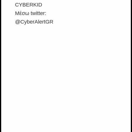
CYBERΚΙD
Μέσω twitter:
@CyberAlertGR