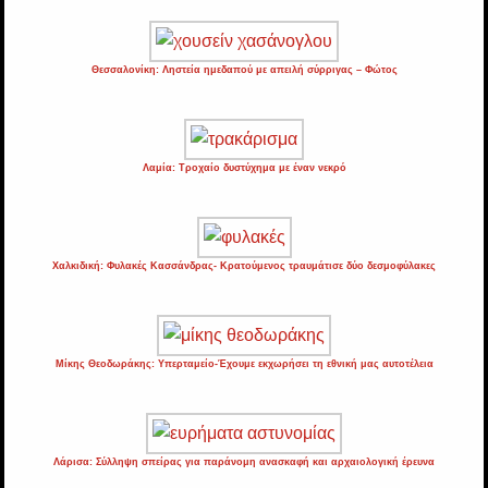
Θεσσαλονίκη: Ληστεία ημεδαπού με απειλή σύρριγας – Φώτος
Λαμία: Τροχαίο δυστύχημα με έναν νεκρό
Χαλκιδική: Φυλακές Κασσάνδρας- Κρατούμενος τραυμάτισε δύο δεσμοφύλακες
Μίκης Θεοδωράκης: Υπερταμείο-Έχουμε εκχωρήσει τη εθνική μας αυτοτέλεια
Λάρισα: Σύλληψη σπείρας για παράνομη ανασκαφή και αρχαιολογική έρευνα