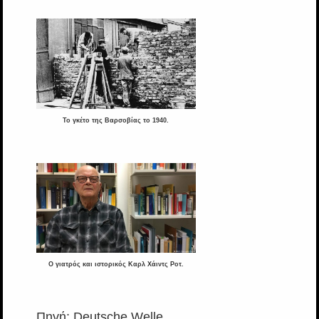
To γκέτο της Βαρσοβίας το 1940.
Ο γιατρός και ιστορικός Καρλ Χάιντς Ροτ.
Πηγή: Deutsche Welle