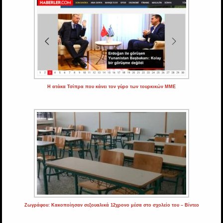
Η ατάκα Τσίπρα που κάνει τον γύρο των τουρκικών ΜΜΕ
Ζωγράφου: Κακοποίησαν σεξουαλικά 12χρονο μέσα στο σχολείο του – Βίντεο