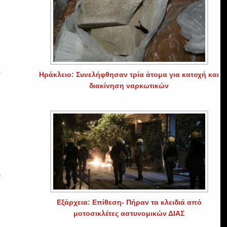
ν
Ηράκλειο: Συνελήφθησαν τρία άτομα για κατοχή και
διακίνηση ναρκωτικών
ε
Εξάρχεια: Επίθεση- Πήραν τα κλειδιά από
μοτοσικλέτες αστυνομικών ΔΙΑΣ