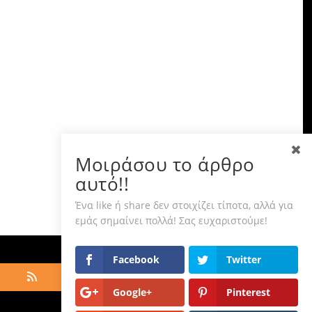
Μοιράσου το άρθρο
αυτό!!
Ένα like ή share δεν στοιχίζει τίποτα, αλλά για
εμάς σημαίνει πολλά! Σας ευχαριστούμε!
Facebook
Twitter
Google+
Pinterest