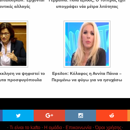
 υπαλλήλων: Έρχονται
Γερμανία: Ποια έξοδος; Ο Τσίπρας έχει
αντικές αλλαγές
υπογράψει νέα μέτρα λιτότητας
κκληση να ψηφιστεί το
Epsilon: Κόλαφος η Αννίτα Πάνια –
ευτα προσφυγόπουλα
Περιμένω να φύγω για να ησυχάσω
·
Τι είναι το kafto
·
Η ομάδα
·
Επικοινωνία
·
Όροι χρήσης
·