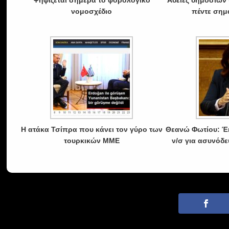
Ψηφίζεται σήμερα το φορολογικό
Άδειες δημοσίων
νομοσχέδιο
πέντε σημ
Η ατάκα Τσίπρα που κάνει τον γύρο των
Θεανώ Φωτίου: Έ
τουρκικών ΜΜΕ
ν/σ για ασυνόδ