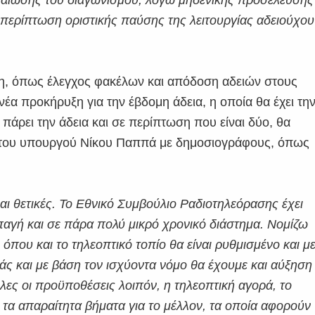
αταίωσης του διαγωνισμού, λόγω μηδενικής προσέλευσης
περίπτωση οριστικής παύσης της λειτουργίας αδειούχου
ση, όπως έλεγχος φακέλων και απόδοση αδειών στους
έα προκήρυξη για την έβδομη άδεια, η οποία θα έχει τη
α πάρει την άδεια και σε περίπτωση που είναι δύο, θα
 του υπουργού Νίκου Παππά με δημοσιογράφους, όπως
ίναι θετικές. Το Εθνικό Συμβούλιο Ραδιοτηλεόρασης έχει
μπαγή και σε πάρα πολύ μικρό χρονικό διάστημα. Νομίζω
που και το τηλεοπτικό τοπίο θα είναι ρυθμισμένο και μ
ράς και με βάση τον ισχύοντα νόμο θα έχουμε και αύξηση
ες οι προϋποθέσεις λοιπόν, η τηλεοπτική αγορά, το
ι τα απαραίτητα βήματα για το μέλλον, τα οποία αφορούν