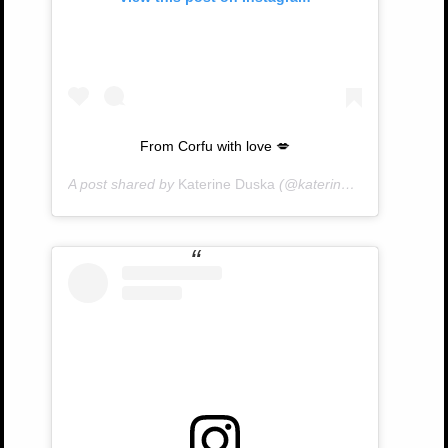
From Corfu with love 💋
A post shared by
Katerine Duska
(@katerineduska) on
Aug 