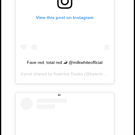
View this post on Instagram
Fave red: total red 🦂 @milkwhiteofficial
A post shared by
Katerine Duska
(@katerineduska) on
Dec 