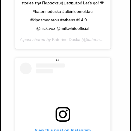
stories την Παρασκευή μεσημέρι! Let's go! 💙
#katerineduska #albinleemeldau
#kiposmegarou #athens #14.9. . . .
@nick.voz @milkwhiteofficial
A post shared by
Katerine Duska
(@katerineduska) on
Sep 
View this post on Instagram