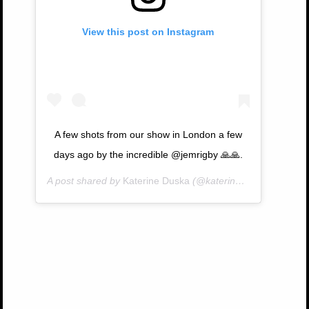
View this post on Instagram
A few shots from our show in London a few
days ago by the incredible @jemrigby 🙏🙏.
A post shared by
Katerine Duska
(@katerineduska) on
Feb 