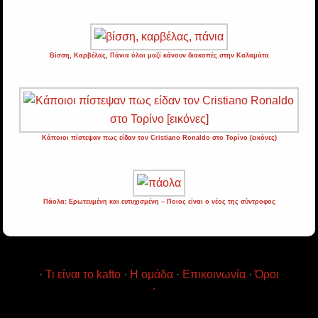
Βίσση, Καρβέλας, Πάνια όλοι μαζί κάνουν διακοπές στην Καλαμάτα
Κάποιοι πίστεψαν πως είδαν τον Cristiano Ronaldo στο Τορίνο (εικόνες)
Πάολα: Ερωτευμένη και ευτυχισμένη – Ποιος είναι ο νέος της σύντροφος
·
Τι είναι το kafto
·
Η ομάδα
·
Επικοινωνία
·
Όροι
χρήσης
·
· © Copyright 2017
Kafto
Ειδήσεις και Ενημέρωση