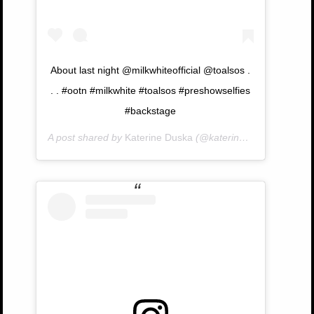
About last night @milkwhiteofficial @toalsos .
. . #ootn #milkwhite #toalsos #preshowselfies
#backstage
A post shared by
Katerine Duska
(@katerineduska) on
Dec 