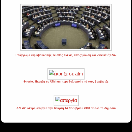
Επάγγελμα ευρωβουλευτής: Μισθός 8.484€, αποζημίωση και «γενικά έξοδα»
Θησείο: Έκρηξη σε ATM και πυροβολισμοί από τους βομβιστές
ΑΔΕΔΥ: 24ωρη απεργία την Τετάρτη 14 Νοεμβρίου 2018 σε όλο το Δημόσιο