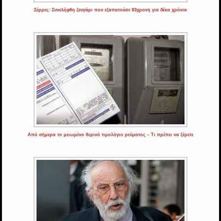
Σέρρες: Συνελήφθη ζευγάρι που εξαπατούσε 83χρονη για δέκα χρόνια
Από σήμερα το μειωμένο θερινό τιμολόγιο ρεύματος – Τι πρέπει να ξέρετε