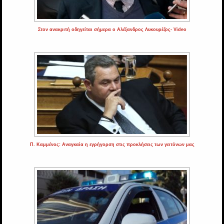
Στον ανακριτή οδηγείται σήμερα ο Αλέξανδρος Λυκουρέζος- Video
Π. Καμμένος: Αναγκαία η εγρήγορση στις προκλήσεις των γειτόνων μας