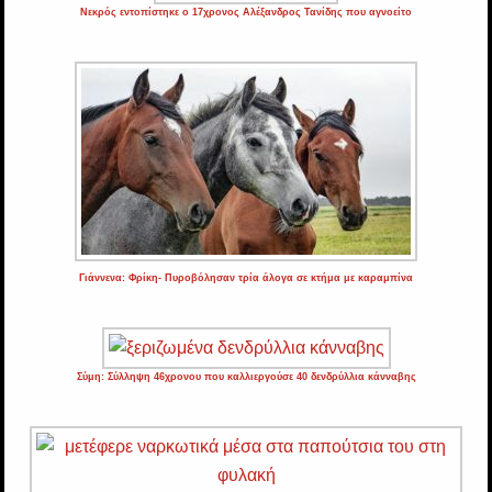
Νεκρός εντοπίστηκε ο 17χρονος Αλέξανδρος Τανίδης που αγνοείτο
Γιάννενα: Φρίκη- Πυροβόλησαν τρία άλογα σε κτήμα με καραμπίνα
Σύμη: Σύλληψη 46χρονου που καλλιεργούσε 40 δενδρύλλια κάνναβης