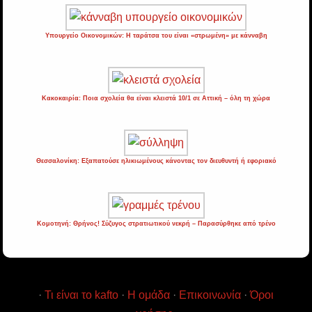
Υπουργείο Οικονομικών: Η ταράτσα του είναι «στρωμένη» με κάνναβη
Κακοκαιρία: Ποια σχολεία θα είναι κλειστά 10/1 σε Αττική – όλη τη χώρα
Θεσσαλονίκη: Εξαπατούσε ηλικιωμένους κάνοντας τον διευθυντή ή εφοριακό
Κομοτηνή: Θρήνος! Σύζυγος στρατιωτικού νεκρή – Παρασύρθηκε από τρένο
·
Τι είναι το kafto
·
Η ομάδα
·
Επικοινωνία
·
Όροι