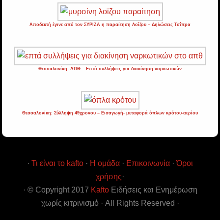
Αποδεκτή έγινε από τον ΣΥΡΙΖΑ η παραίτηση Λοΐζου – Δηλώσεις Τσίπρα
Θεσσαλονίκη: ΑΠΘ – Επτά συλλήψεις για διακίνηση ναρκωτικών
Θεσσαλονίκη: Σύλληψη 49χρονου – Εισαγωγή- μεταφορά όπλων κρότου-αερίου
·
Τι είναι το kafto
·
Η ομάδα
·
Επικοινωνία
·
Όροι
χρήσης
·
· © Copyright 2017
Kafto
Ειδήσεις και Ενημέρωση
χωρίς κιτρινισμό · All Rights Reserved ·