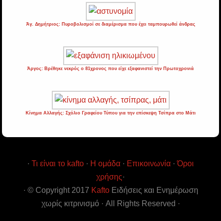
Άγ. Δημήτριος: Πυροβολισμοί σε διαμέρισμα που έχει ταμπουρωθεί άνδρας
Άργος: Βρέθηκε νεκρός ο 81χρονος που είχε εξαφανιστεί την Πρωτοχρονιά
Κίνημα Αλλαγής: Σχόλιο Γραφείου Τύπου για την επίσκεψη Τσίπρα στο Μάτι
·
Τι είναι το kafto
·
Η ομάδα
·
Επικοινωνία
·
Όροι
χρήσης
·
· © Copyright 2017
Kafto
Ειδήσεις και Ενημέρωση
χωρίς κιτρινισμό · All Rights Reserved ·