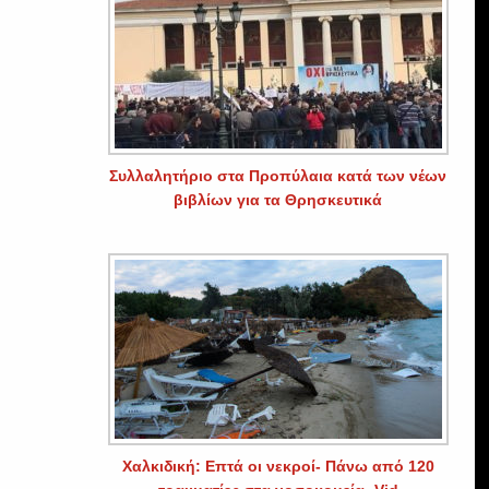
Συλλαλητήριο στα Προπύλαια κατά των νέων
βιβλίων για τα Θρησκευτικά
Χαλκιδική: Επτά οι νεκροί- Πάνω από 120