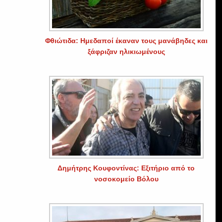
Φθιώτιδα: Ημεδαποί έκαναν τους μανάβηδες και
ξάφριζαν ηλικιωμένους
Δημήτρης Κουφοντίνας: Εξιτήριο από το
νοσοκομείο Βόλου