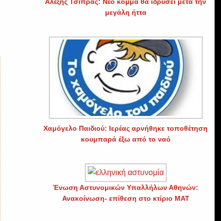
Αλέξης Τσίπρας: Νέο κόμμα θα ιδρύσει μετά την
μεγάλη ήττα
Χαμόγελο Παιδιού: Ιερέας αρνήθηκε τοποθέτηση
κουμπαρά έξω από το ναό
Ένωση Αστυνομικών Υπαλλήλων Αθηνών:
Ανακοίνωση- επίθεση στο κτίριο ΜΑΤ