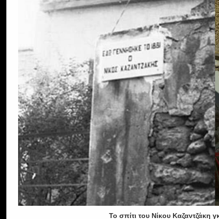
Το σπίτι του Νίκου Καζαντζάκη γ