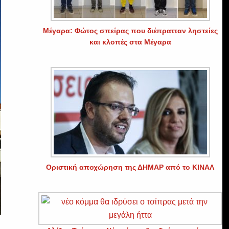
Μέγαρα: Φώτος σπείρας που διέπρατταν ληστείες
και κλοπές στα Μέγαρα
Οριστική αποχώρηση της ΔΗΜΑΡ από το ΚΙΝΑΛ