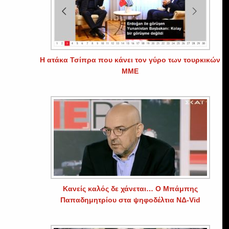
Η ατάκα Τσίπρα που κάνει τον γύρο των τουρκικών
ΜΜΕ
Κανείς καλός δε χάνεται… Ο Μπάμπης
Παπαδημητρίου στα ψηφοδέλτια ΝΔ-Vid