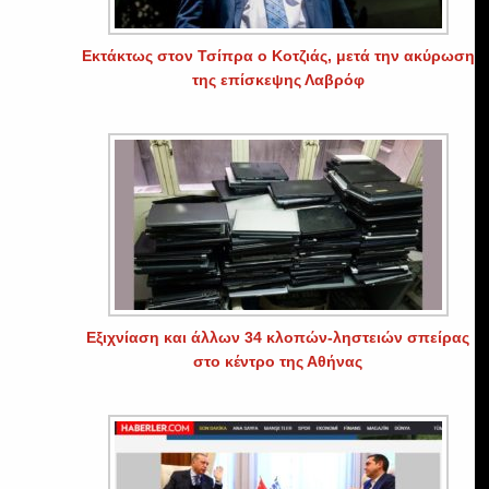
Εκτάκτως στον Τσίπρα ο Κοτζιάς, μετά την ακύρωση
της επίσκεψης Λαβρόφ
Εξιχνίαση και άλλων 34 κλοπών-ληστειών σπείρας
στο κέντρο της Αθήνας