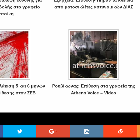
νάλυψη ευθύνης για
Εξάρχεια: Επίθεση- Πήραν τα κλειδιά
βολής στο γραφείο
από μοτοσικλέτες αστυνομικών ΔΙΑΣ
ατσίκη
λάκιση 5 και 6 μηνών
Ρουβίκωνας: Επίθεση στα γραφεία της
πίθεσης στον ΣΕΒ
Athens Voice – Video