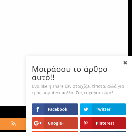
Μοιράσου το άρθρο
αυτό!!
Ένα like ή share δεν στοιχίζει τίποτα, αλλά για
εμάς σημαίνει πολλά! Σας ευχαριστούμε!
Facebook
Twitter
Google+
Pinterest