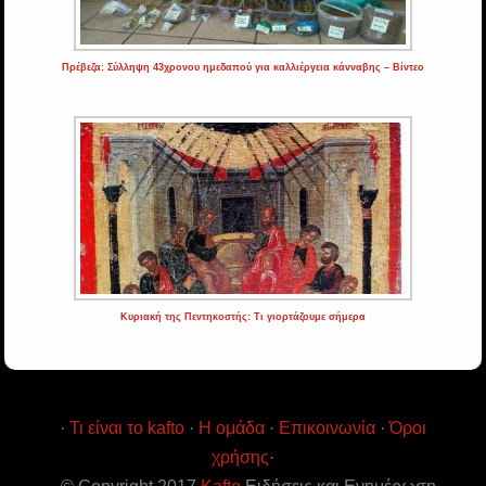
Πρέβεζα: Σύλληψη 43χρονου ημεδαπού για καλλιέργεια κάνναβης – Βίντεο
Κυριακή της Πεντηκοστής: Τι γιορτάζουμε σήμερα
·
Τι είναι το kafto
·
Η ομάδα
·
Επικοινωνία
·
Όροι
χρήσης
·