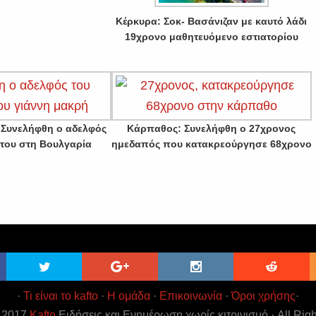
Κέρκυρα: Σοκ- Βασάνιζαν με καυτό λάδι
19χρονο μαθητευόμενο εστιατορίου
 Συνελήφθη ο αδελφός
Κάρπαθος: Συνελήφθη ο 27χρονος
 του στη Βουλγαρία
ημεδαπός που κατακρεούργησε 68χρονο
·
Τι είναι το kafto
·
Η ομάδα
·
Επικοινωνία
·
Όροι χρήσης
·
t 2017
Kafto
Ειδήσεις και Ενημέρωση χωρίς κιτρινισμό · All Rig