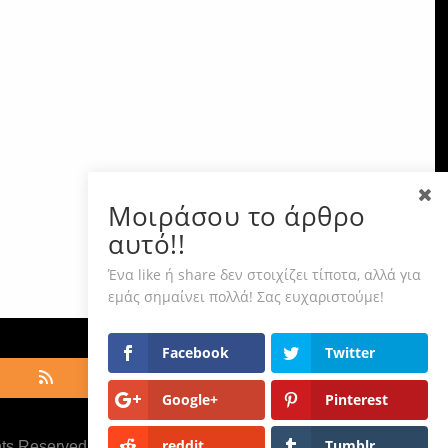
Μοιράσου το άρθρο
αυτό!!
Ένα like ή share δεν στοιχίζει τίποτα, αλλά για
εμάς σημαίνει πολλά! Σας ευχαριστούμε!
Facebook
Twitter
Google+
Pinterest
reddit
Tumblr
hts Reserved ·