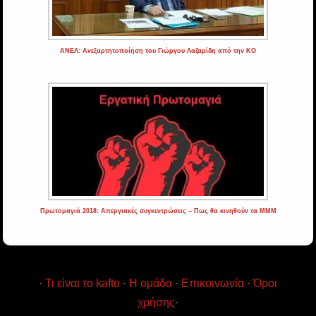
ΑΝΕΛ: Ανεξαρτητοποίηση του Γιώργου Λαζαρίδη από την ΚΟ
Πρωτομαγιά 2018: Απεργιακές συγκεντρώσεις – Πως θα κινηθούν τα MMM
·
Τι είναι το kafto
·
Η ομάδα
·
Επικοινωνία
·
Όροι
χρήσης
·