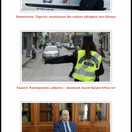
Θεσσαλονίκη: 72χρονος αποπλάνησε δύο ανήλικα αδελφάκια στον Εύοσμο
Κηφισιά: Κυκλοφοριακές ρυθμίσεις – Διεξαγωγή αγώνα δρόμου kifisia run