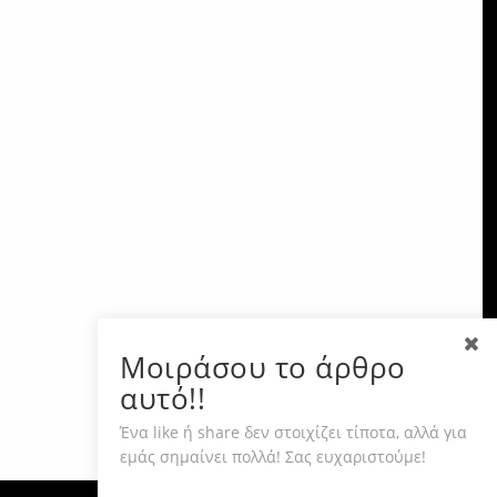
Μοιράσου το άρθρο
αυτό!!
Ένα like ή share δεν στοιχίζει τίποτα, αλλά για
εμάς σημαίνει πολλά! Σας ευχαριστούμε!