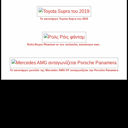
Το καινούργιο Toyota Supra του 2019
Rolls-Royce Phantom το πιο πολυτελές αυτοκίνητο ever..
Το καινούργιο μοντέλο της Mercedes AMG GT ανταγωνίζεται την Porsche Panamera
·
Τι είναι το kafto
·
Η ομάδα
·
Επικοινωνία
·
Όροι
χρήσης
·
· © Copyright 2017
Kafto
Ειδήσεις και Ενημέρωση
χωρίς κιτρινισμό · All Rights Reserved ·