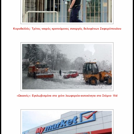
Κορυδαλλός: Τρίτος νεκρός κρατούμενος συνεργός δολοφόνων Ζαφειρόπουλου
«Ωκεανίς»: Εγκλωβισμένα στο χιόνι λεωφορεία-αυτοκίνητα στο Στόμιο- Vid