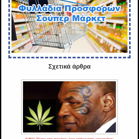
Σχετικά άρθρα
Ο Μάϊκ Τάισον από πυγμάχος έγινε καλλιεργητής μαριχουάνας