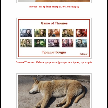
Μέθοδοι και τρόποι αποτρίχωσης για άνδρες
Game of Thrοnes: Έκδοση γραμματοσήμων με τους ήρωες της σειράς