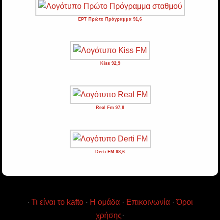
ΕΡΤ Πρώτο Πρόγραμμα 91,6
Kiss 92,9
Real Fm 97,8
Derti FM 98,6
·
Τι είναι το kafto
·
Η ομάδα
·
Επικοινωνία
·
Όροι
χρήσης
·