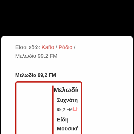
Είσαι εδώ:
Kafto
/
Ράδιο
/
Μελωδία 99,2 FM
Μελωδία 99,2 FM
Μελωδία
Συχνότητα:
Live
99,2 FM
Είδη
Μουσικής: