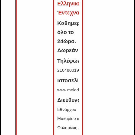
Ελληνικά
,
Έντεχνα
Καθημερινά,
όλο το
24ώρο
.
Δωρεάν
Τηλέφωνο:
2104800192
Ιστοσελίδα:
www.melodia.gr
Διεύθυνση:
Εθνάρχου
Μακαρίου και
Φαληρέως 2,