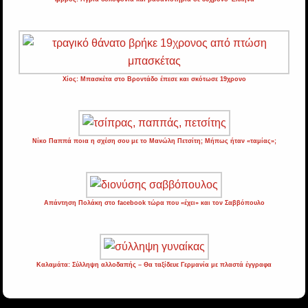
Χίος: Μπασκέτα στο Βροντάδο έπεσε και σκότωσε 19χρονο
Νίκο Παππά ποια η σχέση σου με το Μανώλη Πετσίτη; Μήπως ήταν «ταμίας»;
Απάντηση Πολάκη στο facebook τώρα που «έχει» και τον Σαββόπουλο
Καλαμάτα: Σύλληψη αλλοδαπής – Θα ταξίδευε Γερμανία με πλαστά έγγραφα