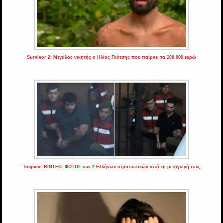
Survivor 2: Μεγάλος νικητής ο Ηλίας Γκότσης που παίρνει τα 100.000 ευρώ
Τουρκία: ΒΙΝΤΕΟ- ΦΩΤΟΣ των 2 Ελλήνων στρατιωτικών από τη μεταγωγή τους