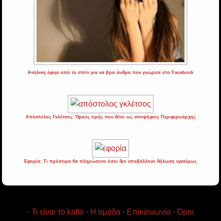
Ανήλικη έφυγε από το σπίτι για να βρει άνδρα που γνώρισε στο Facebook
Απόστολος Γκλέτσος: Όρκος τιμής που δίνει ως υποψήφιος Περιφερειάρχης
Εφορία: Τι πρόστιμα θα πληρώσουν όσοι δεν υποβάλλουν δήλωση εγκαίρως
·
Τι είναι το kafto
·
Η ομάδα
·
Επικοινωνία
·
Όροι