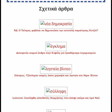
Σχετικά άρθρα
ΝΔ: O Τσίπρας φοβάται να δημοσιεύσει την επιστολή παραίτησης Κοτζιά?
Δολοφονία νεαρού άνδρα στην Κυψέλη για ξεκαθάρισμα λογαριασμών
Εύοσμος: Τζέντλεμαν νεαρός έκανε χειραψία και ληστεία στο θύμα- Βίντεο
Ιωάννινα: Συνελήφθη αλλοδαπός διαρρήκτης που έκλεψε ακόμα και Ιερό Ναό