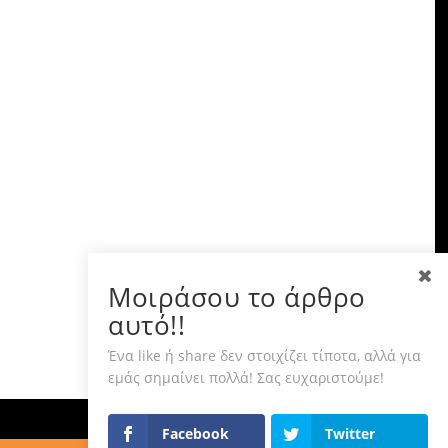
Μοιράσου το άρθρο
αυτό!!
Ένα like ή share δεν στοιχίζει τίποτα, αλλά για
εμάς σημαίνει πολλά! Σας ευχαριστούμε!
Facebook
Twitter