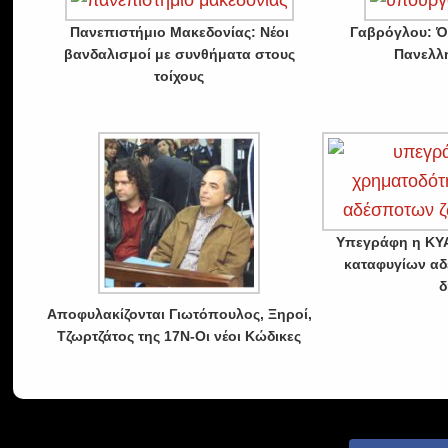
Πανεπιστήμιο Μακεδονίας: Νέοι
Γαβρόγλου: Όλ
βανδαλισμοί με συνθήματα στους
Πανελλή
τοίχους
Υπεγράφη η ΚΥΑ
καταφυγίων α
δ
Αποφυλακίζονται Γιωτόπουλος, Ξηροί,
Τζωρτζάτος της 17Ν-Οι νέοι Κώδικες