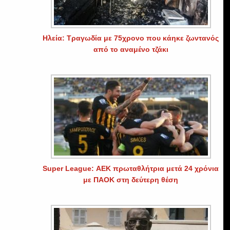
Ηλεία: Τραγωδία με 75χρονο που κάηκε ζωντανός
από το αναμένο τζάκι
Super League: ΑΕΚ πρωταθλήτρια μετά 24 χρόνια
με ΠΑΟΚ στη δεύτερη θέση