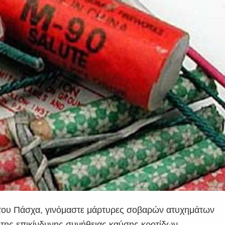
ν του Πάσχα, γινόμαστε μάρτυρες σοβαρών ατυχημάτων
ς της επικίνδυνης συνήθειας καύσης κροτίδων,